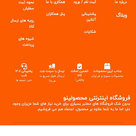
درباره ما
ثبت نام / ورود
همکاری با ما
نحوه ثبت
سفارش
پشتیبانی
پنل
همکاران
وبلاگ
آنلاین
رویه های ارسال
کالا
شکایات
شیوه های
پرداخت
جذاب ترین محصولات
تضمین اصالت
ارسال با سرعت جت
پشتیبانی تا ۱۲
کالا
شب
محصولات متنوع و فراوان
ارسال فوق سریع به
واقعی!
حتی جمعه ها
!
هرجا!
فروشگاه اینترنتی محصولینو
بدون شک فروشگاه های معتبر بسیاری برای خرید نیاز های شما عزیزان وجود
دارد اما ما به شما علاوه بر محصول، اعتماد هم می فروشیم.
تمامی حقوق برای این سایت بوده و هر گونه کپی برداری از آن بدون هماهنگی