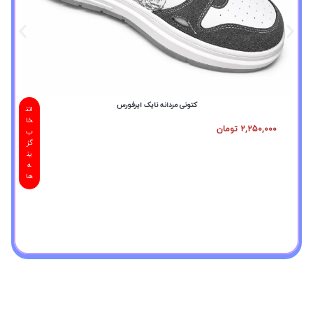
کتونی مردانه نایک ایرفورس
انت
خا
2,250,000
تومان
ب
گز
ین
ه
ها