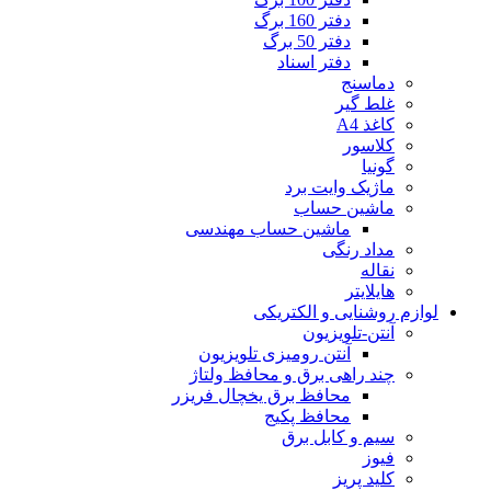
دفتر 160 برگ
دفتر 50 برگ
دفتر اسناد
دماسنج
غلط گیر
کاغذ A4
کلاسور
گونیا
ماژیک وایت برد
ماشین حساب
ماشین حساب مهندسی
مداد رنگی
نقاله
هایلایتر
لوازم روشنایی و الکتریکی
آنتن-تلویزیون
آنتن رومیزی تلویزیون
چند راهی برق و محافظ ولتاژ
محافظ برق یخچال فریزر
محافظ پکیج
سیم و کابل برق
فیوز
کلید پریز