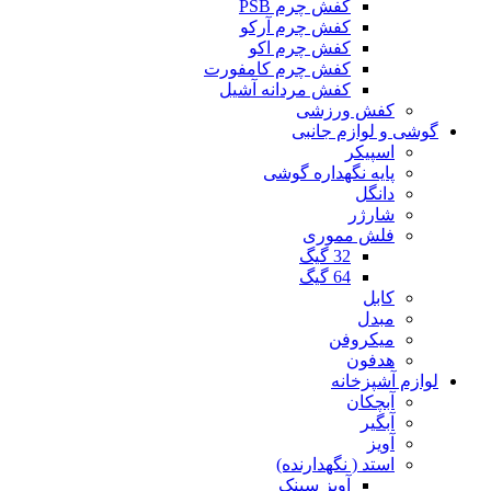
کفش چرم PSB
کفش چرم آرکو
کفش چرم اکو
کفش چرم کامفورت
کفش مردانه آشیل
کفش ورزشی
گوشی و لوازم جانبی
اسپیکر
پایه نگهداره گوشی
دانگل
شارژر
فلش مموری
32 گیگ
64 گیگ
کابل
مبدل
میکروفن
هدفون
لوازم آشپزخانه
آبچکان
آبگیر
آویز
استد ( نگهدارنده)
آویز سینک