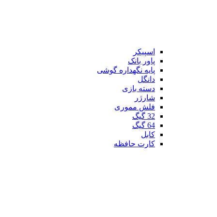
اسپیکر
پاور بانک
پایه نگهداره گوشی
دانگل
دسته بازی
شارژر
فلش مموری
32 گیگ
64 گیگ
کابل
کارت حافظه