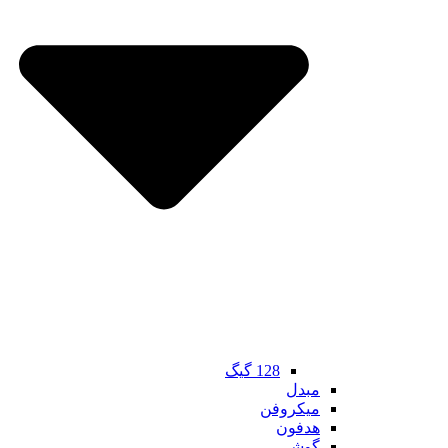
128 گیگ
مبدل
میکروفن
هدفون
گوشی