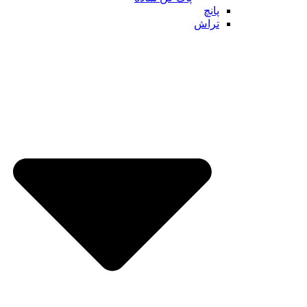
پانچ
تراش