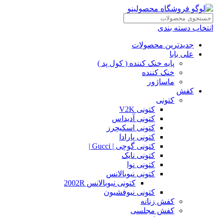
انتخاب دسته بندی
جدیدترین محصولات
علی بابا
پایه خنک کننده ( کول پد )
خنک کننده
ماساژور
کفش
کتونی
کتونی V2K
کتونی آدیداس
کتونی اسکیچرز
کتونی پارادا
کتونی گوچی | Gucci |
کتونی نایک
کتونی نوا
کتونی نیوبالانس
کتونی نیوبالانس 2002R
کتونی نیوفشیون
کفش زنانه
کفش مجلسی