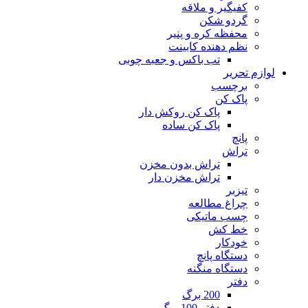
کفیگیر و ملاقه
گردو شکن
محفظه کره و پنیر
نظم دهنده کابینت
تب باکس و جعبه چوبی
لوازم تحریر
برچسب
پاک کن
پاک کن روکش دار
پاک کن ساده
پانچ
تراش
تراش بدون مخزن
تراش مخزن دار
تیزبر
چراغ مطالعه
چسب ماتیکی
خط کش
خودکار
دستگاه پانچ
دستگاه منگنه
دفتر
200 برگ
دفتر 100 برگ