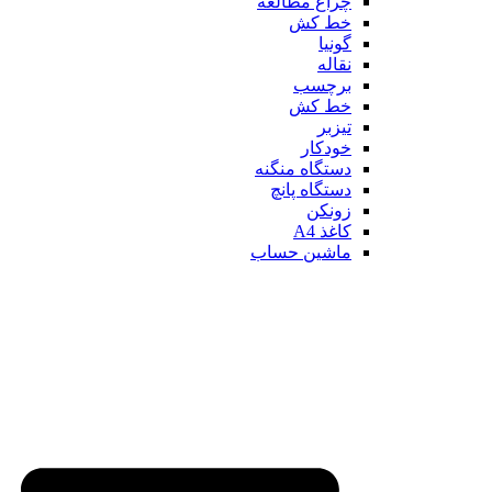
چراغ مطالعه
خط کش
گونیا
نقاله
برچسب
خط کش
تیزبر
خودکار
دستگاه منگنه
دستگاه پانچ
زونکن
کاغذ A4
ماشین حساب