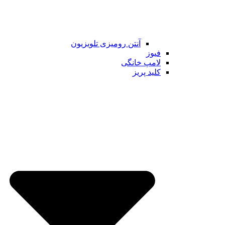
آنتن رومیزی تلویزیون
فیوز
لامپ خانگی
کلید پریز