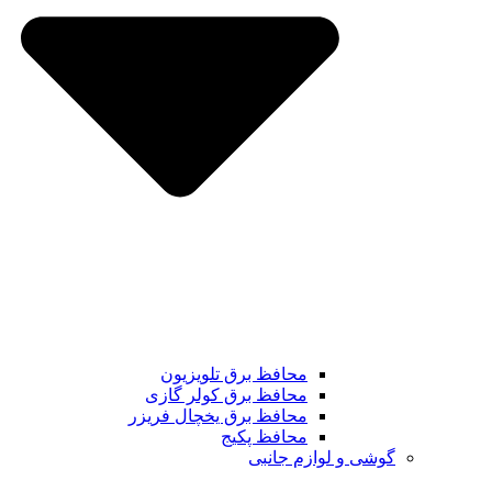
محافظ برق تلویزیون
محافظ برق کولر گازی
محافظ برق یخچال فریزر
محافظ پکیج
گوشی و لوازم جانبی