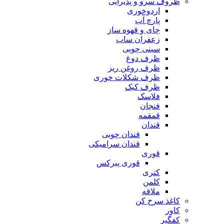
ظروف سرو و پذیرایی
اردوخوری
پارچ آب
چای و قهوه ساز
زعفران ساب
سینی چوبی
ظرف دوغ
ظرف روغن ریز
ظرف شکلات خوری
ظرف کیک
فلاسک
فنجان
قمقمه
قندان
قندان چوبی
قندان سرامیکی
قوری
قوری پیرکس
کتری
کلمن
ملاقه
کاغذ سرخ کن
کاور
کفگیر