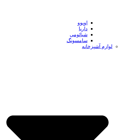
اوپوو
داریا
شیائومی
سامسونگ
لوازم آشپزخانه