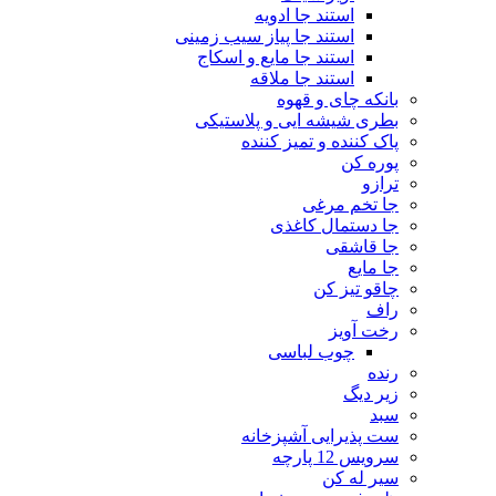
استند جا ادویه
استند جا پیاز سیب زمینی
استند جا مایع و اسکاج
استند جا ملاقه
بانکه چای و قهوه
بطری شیشه ایی و پلاستیکی
پاک کننده و تمیز کننده
پوره کن
ترازو
جا تخم مرغی
جا دستمال کاغذی
جا قاشقی
جا مایع
چاقو تیز کن
راف
رخت آویز
چوب لباسی
رنده
زیر دیگ
سبد
ست پذیرایی آشپزخانه
سرویس 12 پارچه
سیر له کن