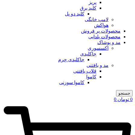
پریز
کلید برق
کلید دو پل
لامپ خانگی
هواکش
محصولات پر فروش
محصولات یلدایی
مد و پوشاک
اکسسوری
جاکلیدی
جاکلیدی چرم
مد و بافتنی
قلاب بافتنی
کاموا
کاموا سوزنی
جستجو
0
تومان
0