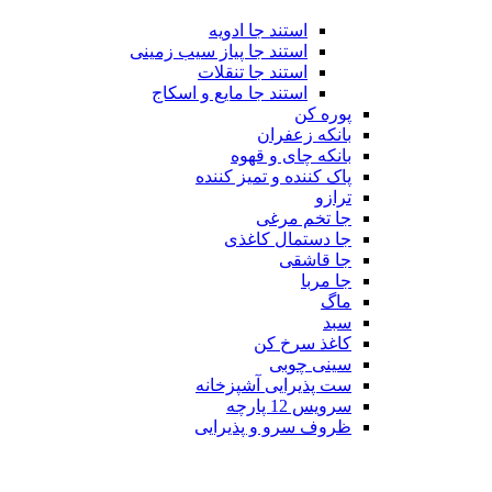
استند جا ادویه
استند جا پیاز سیب زمینی
استند جا تنقلات
استند جا مایع و اسکاج
پوره کن
بانکه زعفران
بانکه چای و قهوه
پاک کننده و تمیز کننده
ترازو
جا تخم مرغی
جا دستمال کاغذی
جا قاشقی
جا مربا
ماگ
سبد
کاغذ سرخ کن
سینی چوبی
ست پذیرایی آشپزخانه
سرویس 12 پارچه
ظروف سرو و پذیرایی