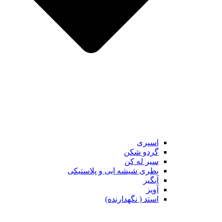
اسپری
گردو شکن
سیر له کن
بطری شیشه ایی و پلاستیکی
آبگیر
آویز
استد ( نگهدارنده)