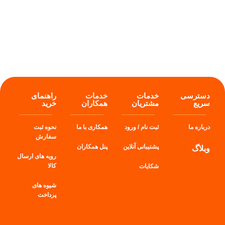
دسترسی
خدمات
خدمات
راهنمای
سریع
مشتریان
همکاران
خرید
درباره ما
ثبت نام / ورود
همکاری با ما
نحوه ثبت
سفارش
پشتیبانی آنلاین
پنل
همکاران
وبلاگ
رویه های ارسال
کالا
شکایات
شیوه های
پرداخت