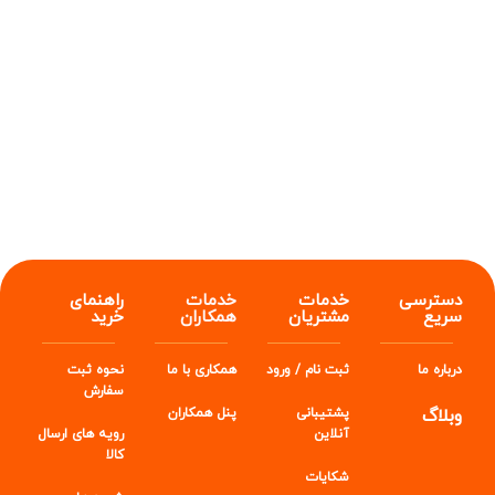
دسترسی
خدمات
خدمات
راهنمای
سریع
مشتریان
همکاران
خرید
درباره ما
ثبت نام / ورود
همکاری با ما
نحوه ثبت
سفارش
وبلاگ
پشتیبانی
پنل
همکاران
آنلاین
رویه های ارسال
کالا
شکایات