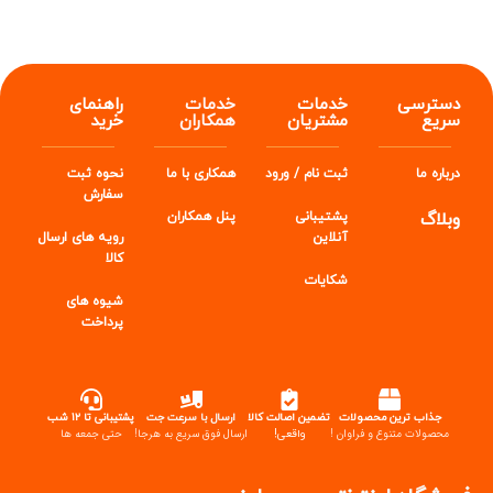
دسترسی
خدمات
خدمات
راهنمای
سریع
مشتریان
همکاران
خرید
درباره ما
ثبت نام / ورود
همکاری با ما
نحوه ثبت
سفارش
وبلاگ
پشتیبانی
پنل
همکاران
آنلاین
رویه های ارسال
کالا
شکایات
شیوه های
پرداخت
جذاب ترین محصولات
تضمین اصالت کالا
ارسال با سرعت جت
پشتیبانی تا ۱۲ شب
محصولات متنوع و فراوان !
واقعی!
ارسال فوق سریع به هرجا!
حتی جمعه ها