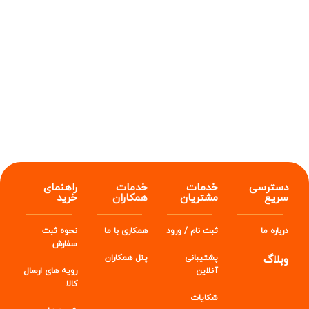
دسترسی
خدمات
خدمات
راهنمای
سریع
مشتریان
همکاران
خرید
درباره ما
ثبت نام / ورود
همکاری با ما
نحوه ثبت
سفارش
وبلاگ
پشتیبانی
پنل
همکاران
آنلاین
رویه های ارسال
کالا
شکایات