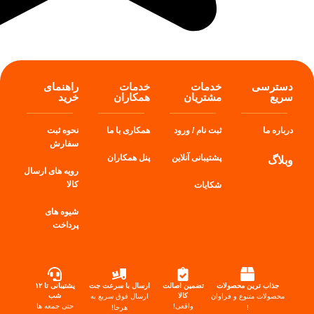
دسترسی
خدمات
خدمات
راهنمای
سریع
مشتریان
همکاران
خرید
درباره ما
ثبت نام / ورود
همکاری با ما
نحوه ثبت
سفارش
پشتیبانی آنلاین
پنل
همکاران
وبلاگ
رویه های ارسال
کالا
شکایات
شیوه های
پرداخت
جذاب ترین محصولات
تضمین اصالت
ارسال با سرعت جت
پشتیبانی تا ۱۲
کالا
شب
محصولات متنوع و فراوان
ارسال فوق سریع به
واقعی!
حتی جمعه ها
!
هرجا!