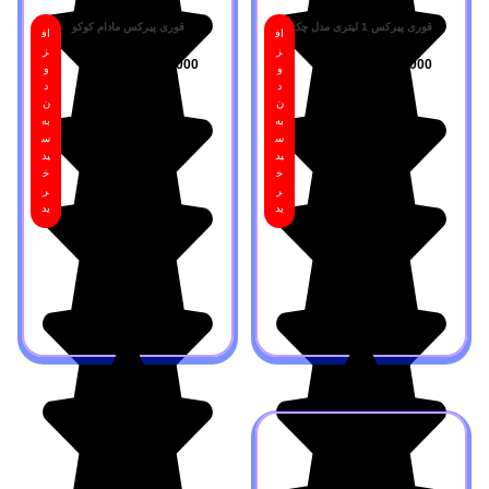
قوری پیرکس 1 لیتری مدل چک
قوری پیرکس مادام کوکو
اف
اف
ز
ز
220,000
تومان
470,000
تومان
و
و
د
د
ن
ن
به
به
س
س
بد
بد
خ
خ
ر
ر
ید
ید