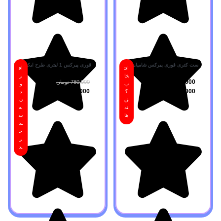
ست کتری قوری پیرکس شامپاینی
قوری پیرکس 1 لیتری طرح ایکیا
انت
اف
خا
ز
2,800,000
تومان
–
780,000
تومان
ب
و
2,100,000
تومان
700,000
تومان
گ
د
زی
ن
نه
به
ها
س
بد
خ
ر
ید