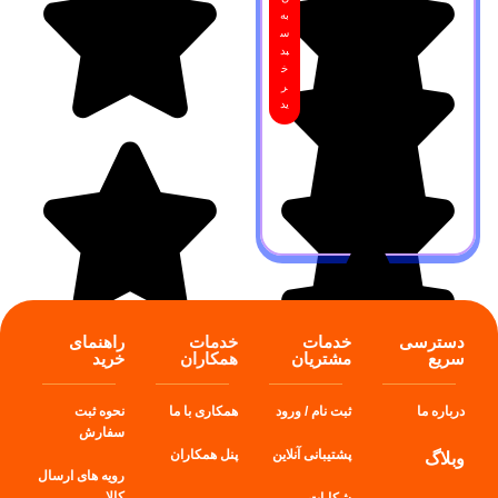
به
س
بد
خ
ر
ید
دسترسی
خدمات
خدمات
راهنمای
سریع
مشتریان
همکاران
خرید
درباره ما
ثبت نام / ورود
همکاری با ما
نحوه ثبت
سفارش
پشتیبانی آنلاین
پنل
همکاران
وبلاگ
رویه های ارسال
کالا
شکایات