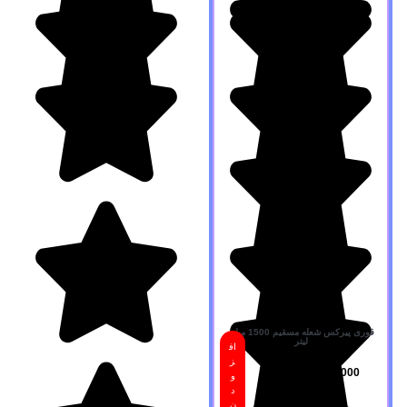
قوری پیرکس شعله مسقیم 1500 میلی
لیتر
اف
ز
800,000
تومان
و
د
ن