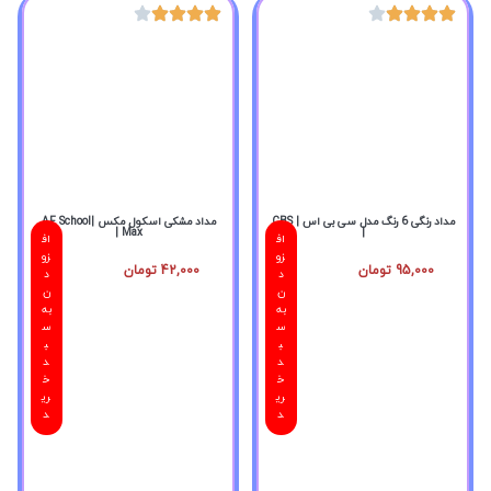
مداد رنگی 6 رنگ مدل سی بی اس | CBS
مداد مشکی اسکول مکس |AF School
Max |
|
اف
اف
زو
زو
95,000
تومان
42,000
تومان
د
د
ن
ن
به
به
س
س
ب
ب
د
د
خ
خ
ری
ری
د
د