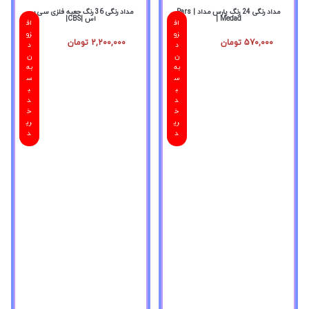
مداد رنگی 24 رنگ پارس مداد | Pars
مداد رنگی 36 رنگ جعبه فلزی سی بی
Medad |
اس |CBS|
اف
اف
زو
زو
570,000
تومان
2,200,000
تومان
د
د
ن
ن
به
به
س
س
ب
ب
د
د
خ
خ
ری
ری
د
د