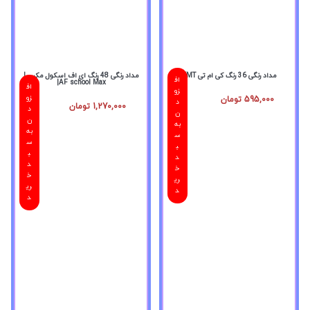
مداد رنگی 36 رنگ کی ام تی KMT
مداد رنگی 48 رنگ ای اف اسکول مکس|
اف
AF school Max|
اف
زو
زو
595,000
تومان
د
1,270,000
تومان
د
ن
ن
به
به
س
س
ب
ب
د
د
خ
خ
ری
ری
د
د