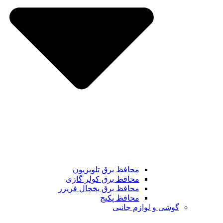
محافظ برق تلویزیون
محافظ برق کولر گازی
محافظ برق یخچال فریزر
محافظ پکیج
گوشی و لوازم جانبی