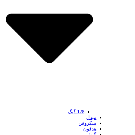
128 گیگ
مبدل
میکروفن
هدفون
گوشی