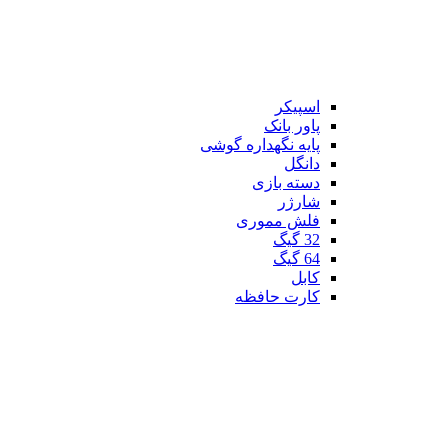
اسپیکر
پاور بانک
پایه نگهداره گوشی
دانگل
دسته بازی
شارژر
فلش مموری
32 گیگ
64 گیگ
کابل
کارت حافظه