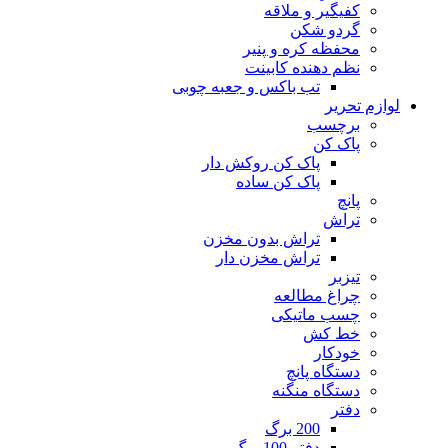
کفیگیر و ملاقه
گردو شکن
محفظه کره و پنیر
نظم دهنده کابینت
تب باکس و جعبه چوبی
لوازم تحریر
برچسب
پاک کن
پاک کن روکش دار
پاک کن ساده
پانچ
تراش
تراش بدون مخزن
تراش مخزن دار
تیزبر
چراغ مطالعه
چسب ماتیکی
خط کش
خودکار
دستگاه پانچ
دستگاه منگنه
دفتر
200 برگ
دفتر 100 برگ