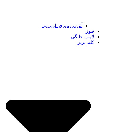
آنتن رومیزی تلویزیون
فیوز
لامپ خانگی
کلید پریز