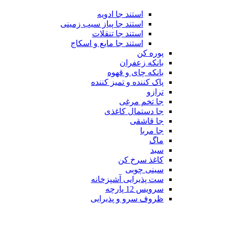
استند جا ادویه
استند جا پیاز سیب زمینی
استند جا تنقلات
استند جا مایع و اسکاج
پوره کن
بانکه زعفران
بانکه چای و قهوه
پاک کننده و تمیز کننده
ترازو
جا تخم مرغی
جا دستمال کاغذی
جا قاشقی
جا مربا
ماگ
سبد
کاغذ سرخ کن
سینی چوبی
ست پذیرایی آشپزخانه
سرویس 12 پارچه
ظروف سرو و پذیرایی