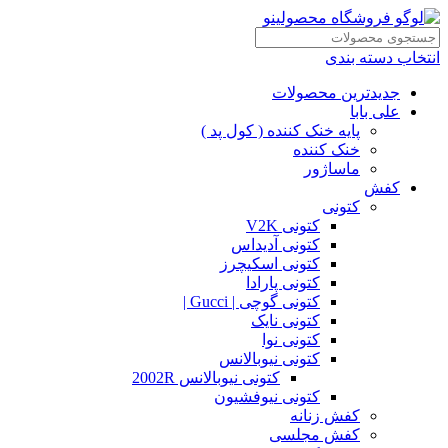
انتخاب دسته بندی
جدیدترین محصولات
علی بابا
پایه خنک کننده ( کول پد )
خنک کننده
ماساژور
کفش
کتونی
کتونی V2K
کتونی آدیداس
کتونی اسکیچرز
کتونی پارادا
کتونی گوچی | Gucci |
کتونی نایک
کتونی نوا
کتونی نیوبالانس
کتونی نیوبالانس 2002R
کتونی نیوفشیون
کفش زنانه
کفش مجلسی