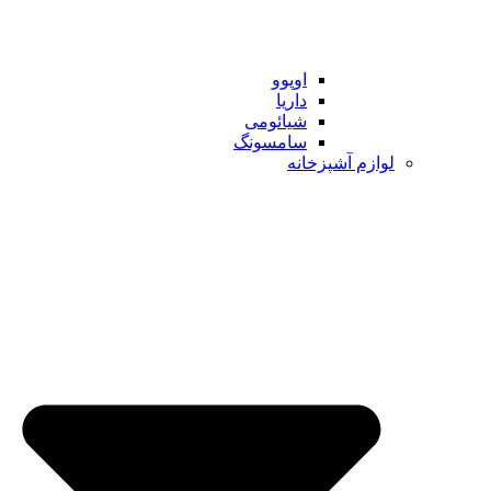
اوپوو
داریا
شیائومی
سامسونگ
لوازم آشپزخانه