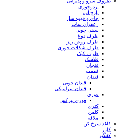
ظروف سرو و پذیرایی
اردوخوری
پارچ آب
چای و قهوه ساز
زعفران ساب
سینی چوبی
ظرف دوغ
ظرف روغن ریز
ظرف شکلات خوری
ظرف کیک
فلاسک
فنجان
قمقمه
قندان
قندان چوبی
قندان سرامیکی
قوری
قوری پیرکس
کتری
کلمن
ملاقه
کاغذ سرخ کن
کاور
کفگیر