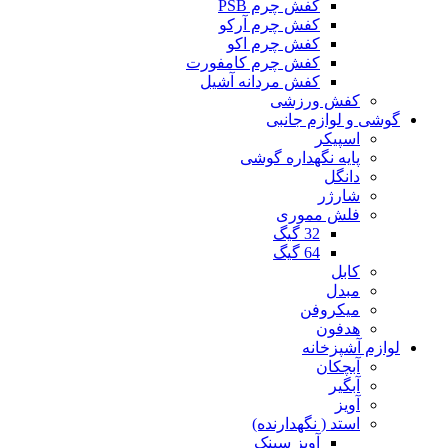
کفش چرم PSB
کفش چرم آرکو
کفش چرم اکو
کفش چرم کامفورت
کفش مردانه آشیل
کفش ورزشی
گوشی و لوازم جانبی
اسپیکر
پایه نگهداره گوشی
دانگل
شارژر
فلش مموری
32 گیگ
64 گیگ
کابل
مبدل
میکروفن
هدفون
لوازم آشپزخانه
آبچکان
آبگیر
آویز
استد ( نگهدارنده)
آویز سینک