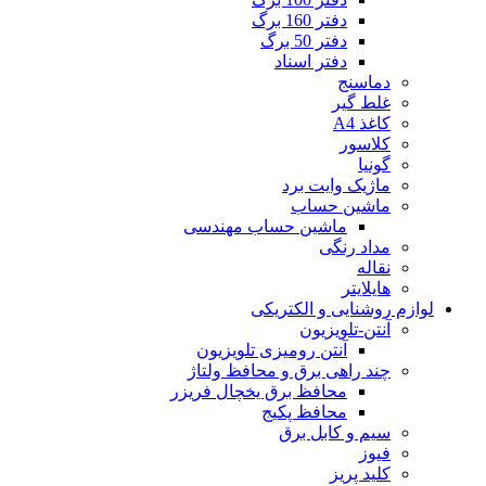
دفتر 160 برگ
دفتر 50 برگ
دفتر اسناد
دماسنج
غلط گیر
کاغذ A4
کلاسور
گونیا
ماژیک وایت برد
ماشین حساب
ماشین حساب مهندسی
مداد رنگی
نقاله
هایلایتر
لوازم روشنایی و الکتریکی
آنتن-تلویزیون
آنتن رومیزی تلویزیون
چند راهی برق و محافظ ولتاژ
محافظ برق یخچال فریزر
محافظ پکیج
سیم و کابل برق
فیوز
کلید پریز