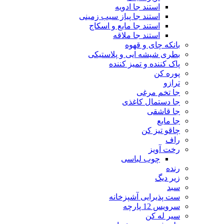
استند جا ادویه
استند جا پیاز سیب زمینی
استند جا مایع و اسکاج
استند جا ملاقه
بانکه چای و قهوه
بطری شیشه ایی و پلاستیکی
پاک کننده و تمیز کننده
پوره کن
ترازو
جا تخم مرغی
جا دستمال کاغذی
جا قاشقی
جا مایع
چاقو تیز کن
راف
رخت آویز
چوب لباسی
رنده
زیر دیگ
سبد
ست پذیرایی آشپزخانه
سرویس 12 پارچه
سیر له کن