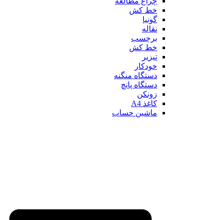
چراغ مطالعه
خط کش
گونیا
نقاله
برچسب
خط کش
تیزبر
خودکار
دستگاه منگنه
دستگاه پانچ
زونکن
کاغذ A4
ماشین حساب