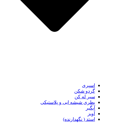
اسپری
گردو شکن
سیر له کن
بطری شیشه ایی و پلاستیکی
آبگیر
آویز
استد ( نگهدارنده)