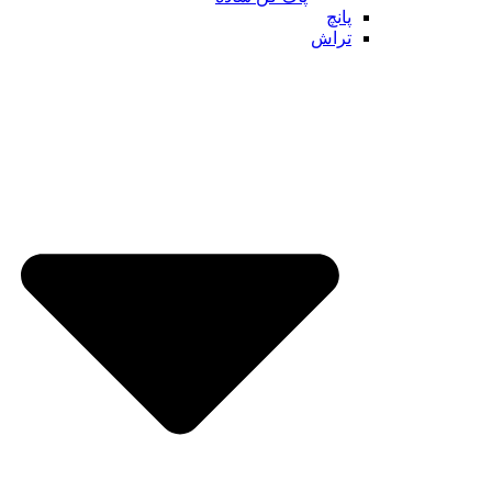
پانچ
تراش