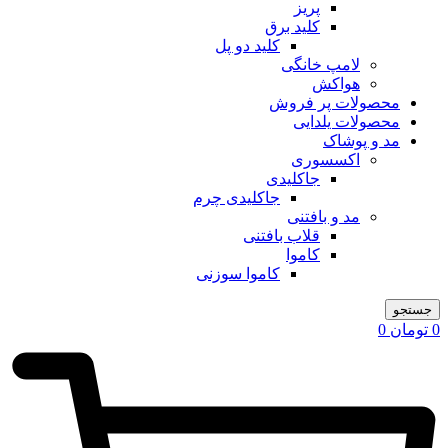
پریز
کلید برق
کلید دو پل
لامپ خانگی
هواکش
محصولات پر فروش
محصولات یلدایی
مد و پوشاک
اکسسوری
جاکلیدی
جاکلیدی چرم
مد و بافتنی
قلاب بافتنی
کاموا
کاموا سوزنی
جستجو
0
تومان
0