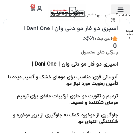
0
خانه
آرایشی و بهداشتی
اسپری آب رسان
تماس با ما
دسته بندی
برای بزرگنمایی کلیک کنید
اسپری دو فاز مو دنی وان | Dani One |
روخت
 شد
ه
{ بدون دیدگاه }
0
ویژگی های محصول
اسپری دو فاز مو دنی وان | Dani One |
آبرسانی قوی:
مناسب برای موهای خشک و آسیب‌دیده با
تأمین رطوبت مورد نیاز مو.
ترمیم و تقویت مو:
حاوی ترکیبات مغذی برای ترمیم
موهای شکننده و ضعیف.
جلوگیری از موخوره:
کمک به جلوگیری از بروز موخوره و
شکنندگی انتهای مو.