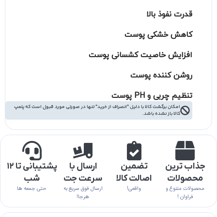
قدرت نفوذ بالا
کاهش خشکی پوست
افزایش خاصیت کشسانی پوست
روشن کننده پوست
تنظیم چربی و PH پوست
امکان برگشت کالا با دلیل "انصراف از خرید" تنها در صورتی مورد قبول است که پلمپ
کالا باز نشده باشد.
جذاب ترین
تضمین
ارسال با
پشتیبانی تا ۱۲
محصولات
اصالت کالا
سرعت جت
شب
محصولات متنوع و
واقعی!
ارسال فوق سریع به
حتی جمعه ها
فراوان !
هرجا!