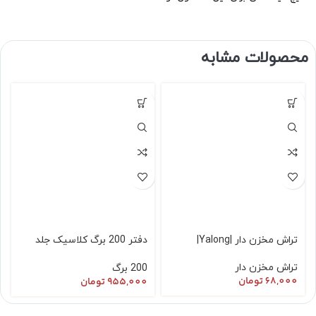
محصولات مشابه
تراش مخزن دار |Yalong|
دفتر 200 برگ کلاسیک جلد
طلقی سخت( بدون طرح )
تراش مخزن دار
200 برگ
68,000
تومان
955,000
تومان