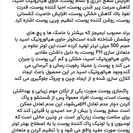
افزایش سطح انرژی و نشاط پوست، حاوی هیالرونیک اسید،
کاهش سرعت پیر شدن پوست، احیا کننده پوست، قدرت
نفوذ بالا، کاهش خشکی پوست، افزایش خاصیت کشسانی
پوست، روشن کننده پوست، تنظیم چربی پوست اشاره کرد.
برند محبوب ایمیجز که بیشتر با ماسک ها و پچ های
چشمش شناخته شده است؛تونر حاوی هیالورونیک اسید با
حجم 500 میلی لیتر تولید کرده است.این تونر علاوه بر
متعادل سازی PH پوست، به دلیل داشتن مقادیر
بالای هیالورونیک اسید، خشکی و کم آبی پوست را جبران
می کند و پوست را عمیقا رطوبت رسانی و آبرسانی می
کند.وجود هیالورونیک اسید در این محصول باعث ایجاد
کلاژن سازی شده و از ایجاد چین و چروک جلوگیری می کند.
پاکسازی پوست صورت یکی از ارکان مهم زیبایی و بهداشتی
پوست است، پوست افراد معمولاً پس از شستشو و پاک
کردن دچار عدم تعادل pHمی‌شود، این عدم تعادل ممکن
است سطح پوست را بیش از حد اسیدی یا قلیایی کند که
برای سلامت پوست زیان‌آور است. در چنین حالتی است که
لوسیون و یا تونیک پاک کننده پوست یا به اصطلاح بهتر تونر
پوست صورت مفید واقع می شود و با تنظیم کردن و متعادل