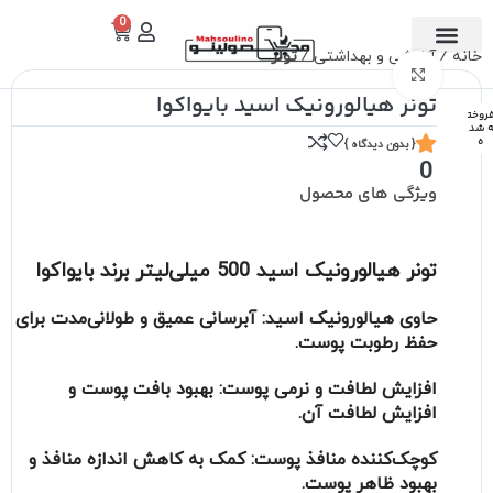
0
خانه
آرایشی و بهداشتی
تونر
تماس با ما
دسته بندی
برای بزرگنمایی کلیک کنید
تونر هیالورونیک اسید بایواکوا
روخت
 شد
ه
{ بدون دیدگاه }
0
ویژگی های محصول
تونر هیالورونیک اسید 500 میلی‌لیتر برند بایواکوا
حاوی هیالورونیک اسید
: آبرسانی عمیق و طولانی‌مدت برای
حفظ رطوبت پوست.
افزایش لطافت و نرمی پوست
: بهبود بافت پوست و
افزایش لطافت آن.
کوچک‌کننده منافذ پوست
: کمک به کاهش اندازه منافذ و
بهبود ظاهر پوست.