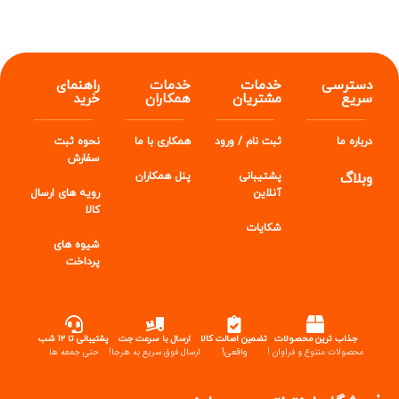
دسترسی
خدمات
خدمات
راهنمای
سریع
مشتریان
همکاران
خرید
درباره ما
ثبت نام / ورود
همکاری با ما
نحوه ثبت
سفارش
وبلاگ
پشتیبانی
پنل
همکاران
آنلاین
رویه های ارسال
کالا
شکایات
شیوه های
پرداخت
جذاب ترین محصولات
تضمین اصالت کالا
ارسال با سرعت جت
پشتیبانی تا ۱۲ شب
محصولات متنوع و فراوان !
واقعی!
ارسال فوق سریع به هرجا!
حتی جمعه ها