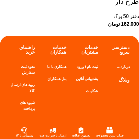
طرح دار
دفتر 50 برگ
162,000
تومان
دسترسی
خدمات
خدمات
راهنمای
سریع
مشتریان
همکاران
خرید
درباره ما
ثبت نام / ورود
همکاری با ما
نحوه ثبت
سفارش
پشتیبانی آنلاین
پنل
همکاران
وبلاگ
رویه های ارسال
کالا
شکایات
شیوه های
پرداخت
جذاب ترین محصولات
تضمین اصالت
ارسال با سرعت جت
پشتیبانی تا ۱۲