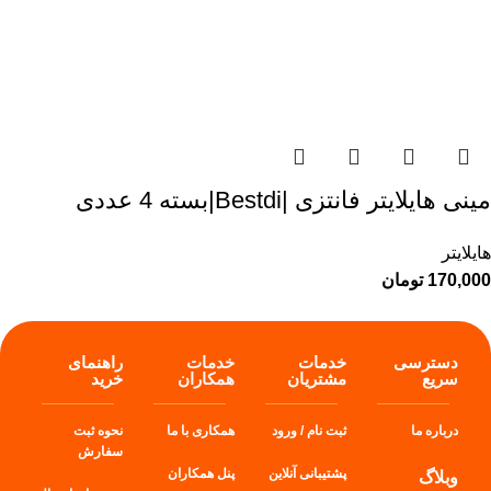
مینی هایلایتر فانتزی |Bestdi|بسته 4 عددی
هایلایتر
170,000
تومان
دسترسی
خدمات
خدمات
راهنمای
سریع
مشتریان
همکاران
خرید
درباره ما
ثبت نام / ورود
همکاری با ما
نحوه ثبت
سفارش
پشتیبانی آنلاین
پنل
همکاران
وبلاگ