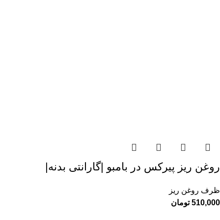
روغن ریز پیرکس در بامبو |گارانتی بدنه|
ظرف روغن ریز
510,000
تومان