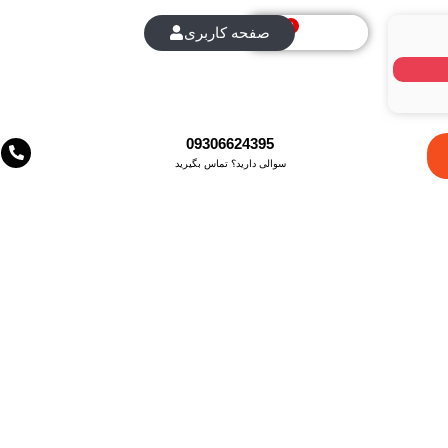
0
0
تومان
صفحه کاربری
09306624395
سوالی دارید؟ تماس بگیرید