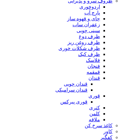
ظروف سرو و پذیرایی
اردوخوری
پارچ آب
چای و قهوه ساز
زعفران ساب
سینی چوبی
ظرف دوغ
ظرف روغن ریز
ظرف شکلات خوری
ظرف کیک
فلاسک
فنجان
قمقمه
قندان
قندان چوبی
قندان سرامیکی
قوری
قوری پیرکس
کتری
کلمن
ملاقه
کاغذ سرخ کن
کاور
کفگیر