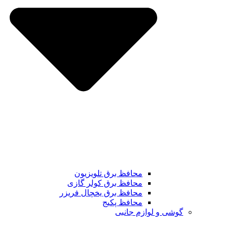
محافظ برق تلویزیون
محافظ برق کولر گازی
محافظ برق یخچال فریزر
محافظ پکیج
گوشی و لوازم جانبی