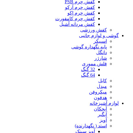
کفش چرم PSB
کفش چرم آرکو
کفش چرم اکو
کفش چرم کامفورت
کفش مردانه آشیل
کفش ورزشی
گوشی و لوازم جانبی
اسپیکر
پایه نگهداره گوشی
دانگل
شارژر
فلش مموری
32 گیگ
64 گیگ
کابل
مبدل
میکروفن
هدفون
لوازم آشپزخانه
آبچکان
آبگیر
آویز
استد ( نگهدارنده)
آویز سینک