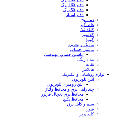
دفتر 160 برگ
دفتر 50 برگ
دفتر اسناد
دماسنج
غلط گیر
کاغذ A4
کلاسور
گونیا
ماژیک وایت برد
ماشین حساب
ماشین حساب مهندسی
مداد رنگی
نقاله
هایلایتر
لوازم روشنایی و الکتریکی
آنتن-تلویزیون
آنتن رومیزی تلویزیون
چند راهی برق و محافظ ولتاژ
محافظ برق یخچال فریزر
محافظ پکیج
سیم و کابل برق
فیوز
کلید پریز