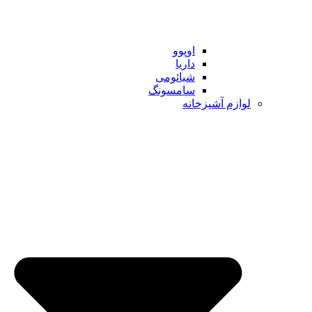
اوپوو
داریا
شیائومی
سامسونگ
لوازم آشپزخانه