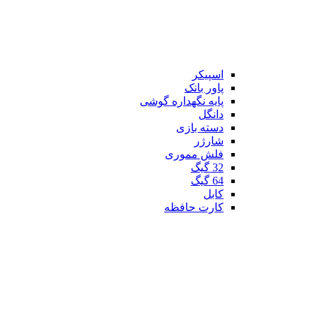
اسپیکر
پاور بانک
پایه نگهداره گوشی
دانگل
دسته بازی
شارژر
فلش مموری
32 گیگ
64 گیگ
کابل
کارت حافظه