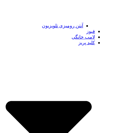
آنتن رومیزی تلویزیون
فیوز
لامپ خانگی
کلید پریز