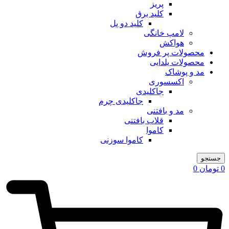
پریز
کلید برق
کلید دو پل
لامپ خانگی
هواکش
محصولات پر فروش
محصولات یلدایی
مد و پوشاک
اکسسوری
جاکلیدی
جاکلیدی چرم
مد و بافتنی
قلاب بافتنی
کاموا
کاموا سوزنی
جستجو
0
تومان
0