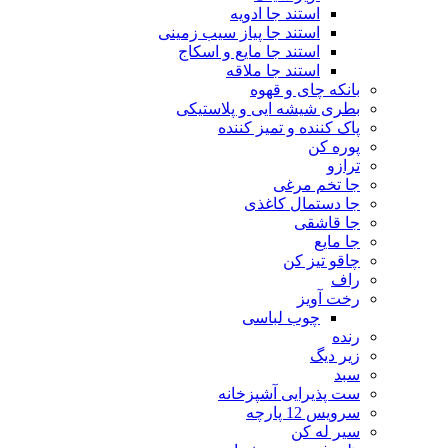
استند جا ادویه
استند جا پیاز سیب زمینی
استند جا مایع و اسکاج
استند جا ملاقه
بانکه چای و قهوه
بطری شیشه ایی و پلاستیکی
پاک کننده و تمیز کننده
پوره کن
ترازو
جا تخم مرغی
جا دستمال کاغذی
جا قاشقی
جا مایع
چاقو تیز کن
راف
رخت آویز
چوب لباسی
رنده
زیر دیگ
سبد
ست پذیرایی آشپزخانه
سرویس 12 پارچه
سیر له کن