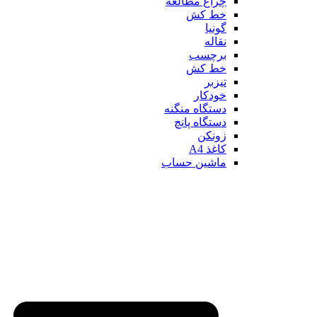
چراغ مطالعه
خط کش
گونیا
نقاله
برچسب
خط کش
تیزبر
خودکار
دستگاه منگنه
دستگاه پانچ
زونکن
کاغذ A4
ماشین حساب