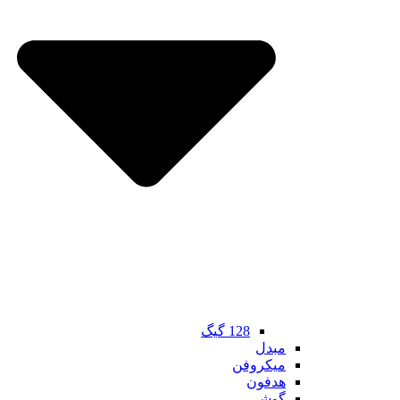
128 گیگ
مبدل
میکروفن
هدفون
گوشی