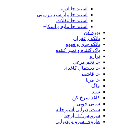
استند جا ادویه
استند جا پیاز سیب زمینی
استند جا تنقلات
استند جا مایع و اسکاج
پوره کن
بانکه زعفران
بانکه چای و قهوه
پاک کننده و تمیز کننده
ترازو
جا تخم مرغی
جا دستمال کاغذی
جا قاشقی
جا مربا
ماگ
سبد
کاغذ سرخ کن
سینی چوبی
ست پذیرایی آشپزخانه
سرویس 12 پارچه
ظروف سرو و پذیرایی