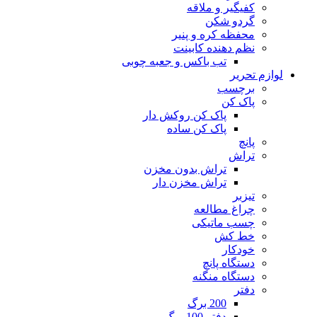
کفیگیر و ملاقه
گردو شکن
محفظه کره و پنیر
نظم دهنده کابینت
تب باکس و جعبه چوبی
لوازم تحریر
برچسب
پاک کن
پاک کن روکش دار
پاک کن ساده
پانچ
تراش
تراش بدون مخزن
تراش مخزن دار
تیزبر
چراغ مطالعه
چسب ماتیکی
خط کش
خودکار
دستگاه پانچ
دستگاه منگنه
دفتر
200 برگ
دفتر 100 برگ