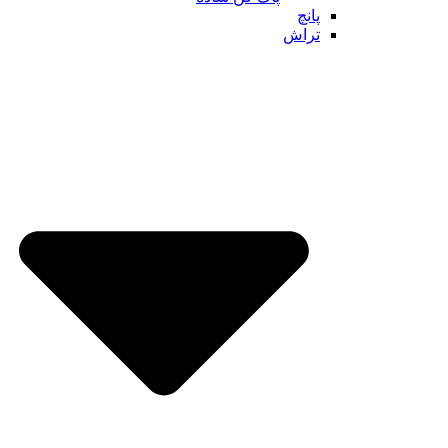
پانچ
تراش