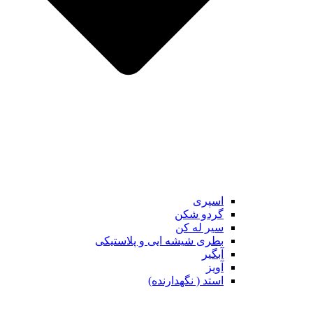
اسپری
گردو شکن
سیر له کن
بطری شیشه ایی و پلاستیکی
آبگیر
آویز
استد ( نگهدارنده)