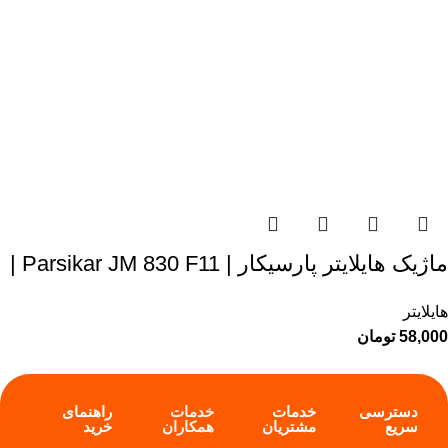
ماژیک هایلایتر پارسیکار | Parsikar JM 830 F11 |
هایلایتر
58,000
تومان
دسترسی
خدمات
خدمات
راهنمای
سریع
مشتریان
همکاران
خرید