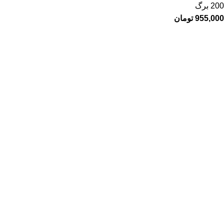
200 برگ
955,000
تومان