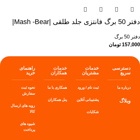
دفتر 50 برگ فانتزی جلد طلقی |Mash -Bear|
دفتر 50 برگ
157,000
تومان
دسترسی
خدمات
خدمات
راهنمای
سریع
مشتریان
همکاران
خرید
درباره ما
ثبت نام / ورود
همکاری با ما
نحوه ثبت
سفارش
پشتیبانی آنلاین
پنل
همکاران
وبلاگ
رویه های ارسال
کالا
شکایات
شیوه های
پرداخت