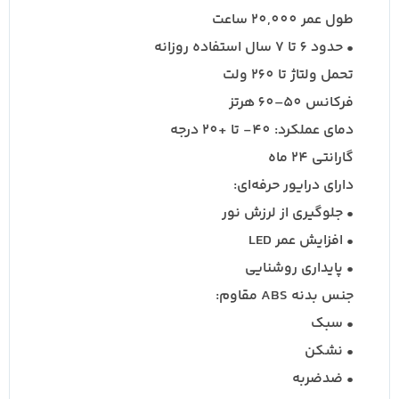
طول عمر 20,000 ساعت
• حدود 6 تا 7 سال استفاده روزانه
تحمل ولتاژ تا 260 ولت
فرکانس 50–60 هرتز
دمای عملکرد: 40- تا +20 درجه
گارانتی 24 ماه
دارای درایور حرفه‌ای:
• جلوگیری از لرزش نور
• افزایش عمر LED
• پایداری روشنایی
جنس بدنه ABS مقاوم:
• سبک
• نشکن
• ضدضربه