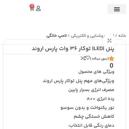
0
تماس با ما
دسته بندی
خانه
لوازم روشنایی و الکتریکی
لامپ خانگی
برای بزرگنمایی کلیک کنید
پنل |LED| توکار 36 وات پارس اروند
{ بدون دیدگاه }
0
ویژگی های محصول
ویژگی‌های مهم پنل توکار پارس اروند
مصرف انرژی بسیار پایین
رده انرژی ++A
نور یکنواخت و بدون سوسو
کاهش خستگی چشم
دمای رنگی قابل انتخاب: