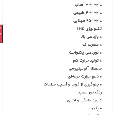
• 3000K آفتاب
• 4000K طبیعی
• 6500K مهتابی
تکنولوژی SMD
ا
ب
• بازدهی بالا
• مصرف کم
• نوردهی یکنواخت
• تولید حرارت کم
محفظه آلومینیومی
• دفع حرارت حرفه‌ای
• جلوگیری از ذوب و آسیب قطعات
رنگ نور سفید
کاربرد خانگی و اداری :
• پذیرایی