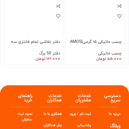
چسب ماتیکی ۱۵ گرمی|AMOS
دفتر نقاشی تمام فانتزی سه
Glue Stick 15 |
بعدی جلد طلقی طرح دار
چسب ماتیکی
دفتر 50 برگ
55,000
تومان
162,000
تومان
دسترسی
خدمات
خدمات
راهنمای
سریع
مشتریان
همکاران
خرید
درباره ما
ثبت نام / ورود
همکاری با ما
نحوه ثبت
سفارش
وبلاگ
پشتیبانی
پنل
همکاران