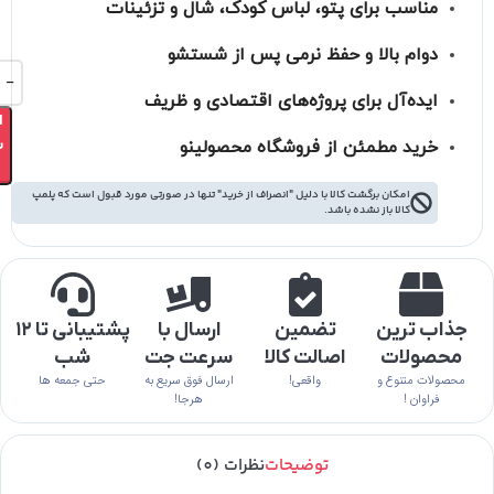
مناسب برای پتو، لباس کودک، شال و تزئینات
دوام بالا و حفظ نرمی پس از شستشو
ایده‌آل برای پروژه‌های اقتصادی و ظریف
ا
ب
خرید مطمئن از فروشگاه محصولینو
امکان برگشت کالا با دلیل "انصراف از خرید" تنها در صورتی مورد قبول است که پلمپ
کالا باز نشده باشد.
جذاب ترین
تضمین
ارسال با
پشتیبانی تا ۱۲
محصولات
اصالت کالا
سرعت جت
شب
محصولات متنوع و
واقعی!
ارسال فوق سریع به
حتی جمعه ها
فراوان !
هرجا!
توضیحات
نظرات (0)