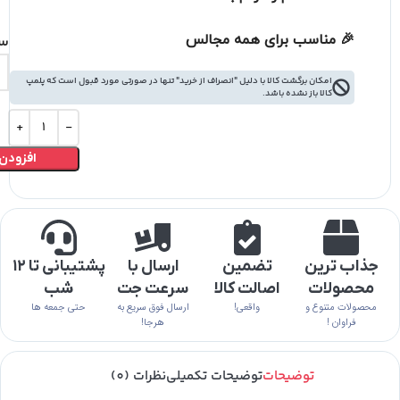
🎉
مناسب برای همه مجالس
سا
امکان برگشت کالا با دلیل "انصراف از خرید" تنها در صورتی مورد قبول است که پلمپ
کالا باز نشده باشد.
افزودن 
جذاب ترین
تضمین
ارسال با
پشتیبانی تا ۱۲
محصولات
اصالت کالا
سرعت جت
شب
محصولات متنوع و
واقعی!
ارسال فوق سریع به
حتی جمعه ها
فراوان !
هرجا!
توضیحات
توضیحات تکمیلی
نظرات (0)