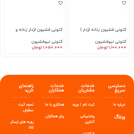
کتونی فشیون زنانه لژدار |
کتونی فشیون لژدار زنانه و
Fashion |
دخترانه (fashion)
کتونی نیوفشیون
کتونی نیوفشیون
1,100,000
تومان
1,050,000
تومان
دسترسی
خدمات
خدمات
راهنمای
سریع
مشتریان
همکاران
خرید
درباره ما
ثبت نام / ورود
همکاری با ما
نحوه ثبت
سفارش
وبلاگ
پشتیبانی
پنل
همکاران
آنلاین
رویه های ارسال
کالا
شکایات