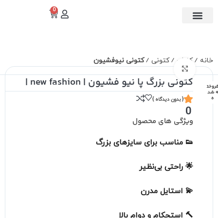
0
تماس با ما
دسته بندی
خانه
کفش
کتونی
کتونی نیوفشیون
برای بزرگنمایی کلیک کنید
کتونی بزرگ پا نیو فشیون | new fashion |
روخت
 شد
ه
{ بدون دیدگاه }
0
ویژگی های محصول
👟
مناسب برای سایزهای بزرگ
🌟
راحتی بی‌نظیر
💫
استایل مدرن
🔨
استحکام و دوام بالا