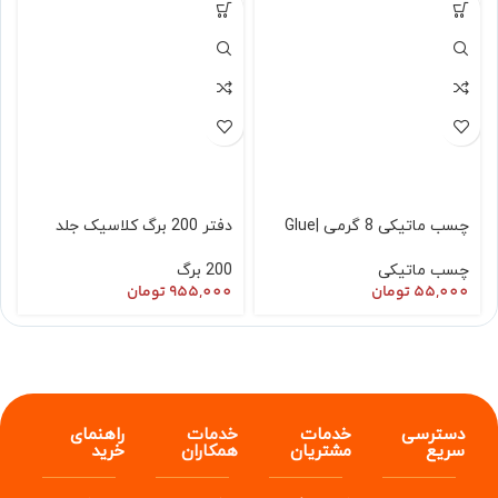
چسب ماتیکی 8 گرمی |Glue
دفتر 200 برگ کلاسیک جلد
Stick |
طلقی سخت( بدون طرح )
چسب ماتیکی
200 برگ
55,000
تومان
955,000
تومان
دسترسی
خدمات
خدمات
راهنمای
سریع
مشتریان
همکاران
خرید