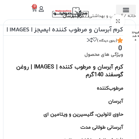
0
خانه
آرایشی و بهداشتی
کرم آبرسان
تماس با ما
دسته بندی
برای بزرگنمایی کلیک کنید
کرم آبرسان و مرطوب کننده ایمیجز | IMAGES |
روخت
 شد
ه
{ بدون دیدگاه }
0
ویژگی های محصول
کرم آبرسان و مرطوب کننده | IMAGES | روغن
گوسفند 140گرم
مرطوب‌کننده
آبرسان
حاوی لانولین، گلیسیرین و ویتامین ای
آبرسانی طولانی مدت