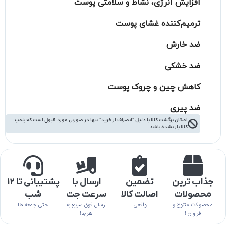
افزایش انرژی، نشاط و سلامتی پوست
ترمیم‌کننده غشای پوست
ضد خارش
ضد خشکی
کاهش چین و چروک پوست
ضد پیری
امکان برگشت کالا با دلیل "انصراف از خرید" تنها در صورتی مورد قبول است که پلمپ
کالا باز نشده باشد.
جذاب ترین
تضمین
ارسال با
پشتیبانی تا ۱۲
محصولات
اصالت کالا
سرعت جت
شب
محصولات متنوع و
واقعی!
ارسال فوق سریع به
حتی جمعه ها
فراوان !
هرجا!