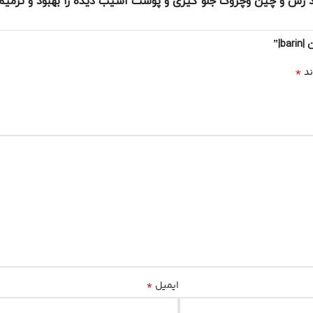
د رس و چین وچروک جلو گیری و پوست اسیب دیده را بهبود و ترمیم
|”
*
ند
*
ایمیل