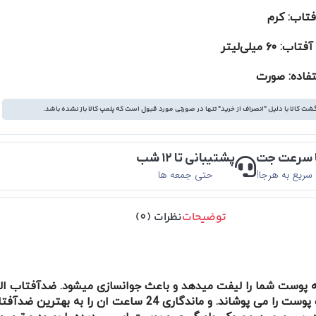
فتاب: کرم
۶۰ میلی‌لیتر
تفاده: صورت
شت کالا با دلیل "انصراف از خرید" تنها در صورتی مورد قبول است که پلمپ کالا باز نشده باشد.
ا سرعت جت
پشتیبانی تا ۱۲ شب
سریع به هرجا!
حتی جمعه ها
توضیحات
نظرات (0)
ه پوست شما را لیفت میدهد و باعث جوانسازی میشود. ضدآفتاب التر
داری پوششی مناسب و عالی که کلیه ی جوش ها و لک ها و عیوب پوست ر