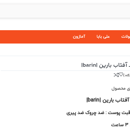
لات
علی بابا
آمازون
تاب بارین |barin|
گاه }
ی محصول
اب بارین |barin|
قبت پوست : ضد چروک ضد پیری
ت