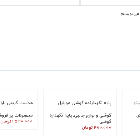
 می‌نویسم.
یتو
پایه نگهدارنده گوشی موبایل
هدست گردنی بلو
لیزدیزاین |LCH500|
| Level U Pro |
,
,
ر
گوشی و لوازم جانبی
پایه نگهداره
محصولات پر فرو
1,530,000
تومان
گوشی
480,000
تومان