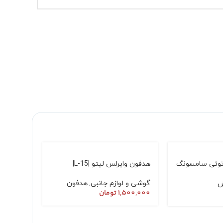
توثی سامسونگ
هدفون وایرلس لیتو |L-15‏|
,
گوشی و لوازم جانبی
هدفون
ش
1,500,000
تومان