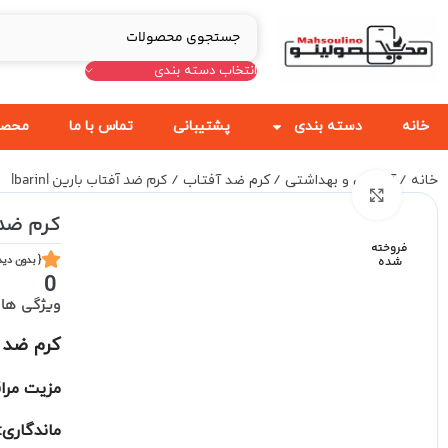
انتخاب دسته بندی
خانه
دسته بندی
پشتیبانی
تماس با ما
محصو
کرم ضد آفتاب بارین |barin|
خانه
آرایشی و بهداشتی
کرم ضد آفتاب
برای بزرگنمایی کلیک کنید
کرم ضد آف
فروخته
شده
{ بدون دید
0
ویژگی ها
کرم ضد آفت
مزیت مرا
ماندگاری: ۳ ساع